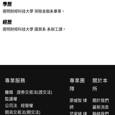
學歷
德明財經科技大學 保險金融系畢業。
經歷
德明財經科技大學 國貿系 系辦工讀。
專業服務
專業團
關於本
隊
所
離婚
證券交易法(證交法)
監護權
廖威智 律
關於我們
公司法
經營權
師
最新消息
期貨交易法(期交法)
范家綺 律
聯絡我們