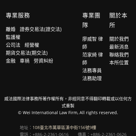
專業服務
專業團
關於本
隊
所
離婚
證券交易法(證交法)
監護權
廖威智 律
關於我們
公司法
經營權
師
最新消息
期貨交易法(期交法)
范家綺 律
聯絡我們
金融
車禍
勞資糾紛
師
本所位置
法務專員
法務助理
威法國際法律事務所著作權所有，非經同意不得翻印轉載或以任何方
式重製
© Wei International Law Firm, All rights reserved.
地址：
108臺北市萬華區漢中街156號9樓
電話：+886-2-2361-0616
傳真：+886-2-2361-0626