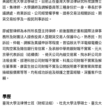
美國杜克大學法學碩士，目前正在臺灣大學法律研究所攻讀博士
班，集律師、大學講師及調解委員等三種身份於一身，專長於爭
議調處、商業訴訟、公司經營權爭奪、證券交易法相關訴訟、期
貨交易紛爭及一般民刑事訴訟。
廖威智律師為本所所長暨主持律師，前後服務於重和國際法律事
務所及財團法人證券投資人暨期貨交易人保護中心，熟悉民、刑
訴訟、仲裁、調解及異議申訴等程度，曾協辦太平洋電線電纜公
司掏空案及陽信銀行背信案，及承辦中華商銀財報不實案、元大
京華代表訴訟（結構債）、倚天公司內線交易案、掏水軒公司非
法吸金案、邰港科技公司財報不實案、科風公司財報不實案及解
任董事案、康富生技公司財報不實及公開說明書不實害案與眾星
操縱股價案等等，均有成功訴追及辯護之豐富經驗，深獲客戶信
賴。
學歷
臺灣大學法律博士班（財經法組）、杜克大學法學碩士、臺北大