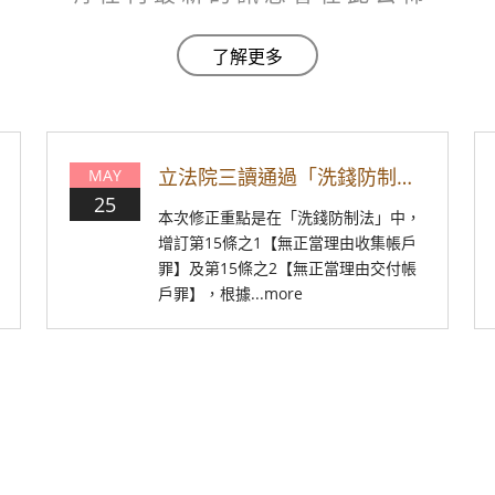
立法院三讀通過「洗錢防制法」修正案! 無正當理由收集/交付帳戶將構成收集/交付帳戶罪!
MAY
25
本次修正重點是在「洗錢防制法」中，
增訂第15條之1【無正當理由收集帳戶
罪】及第15條之2【無正當理由交付帳
戶罪】，根據...more