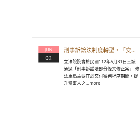
刑事訴訟法制度轉型，「交付審判程序」准予告訴人提自訴
JUN
02
立法院院會於民國112年5月31日三讀
通過「刑事訴訟法部分條文修正案」 修
法重點主要在於交付審判程序期間，提
升當事人之...more