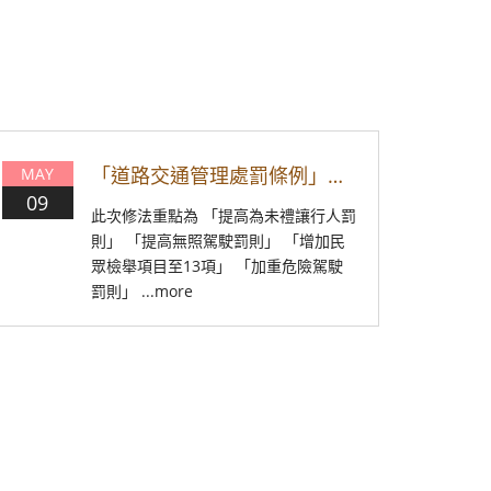
​「道路交通管理處罰條例」修法新訊
MAY
09
此次修法重點為 「提高為未禮讓行人罰
則」 「提高無照駕駛罰則」 「增加民
眾檢舉項目至13項」 「加重危險駕駛
罰則」 ...more