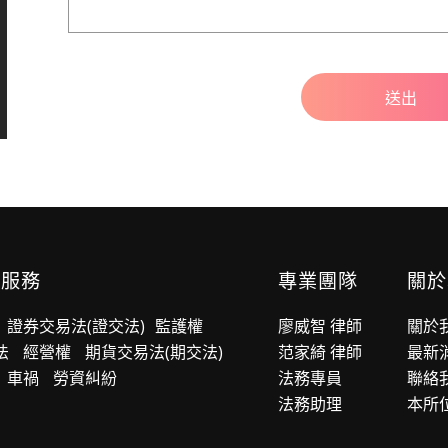
業服務
專業團隊
關於
證券交易法(證交法)
監護權
廖威智 律師
關於
法
經營權
期貨交易法(期交法)
范家綺 律師
最新
車禍
勞資糾紛
法務專員
聯絡
法務助理
本所