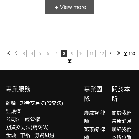
3
4
5
6
7
8
9
10
11
12
全 150
筆
專業服務
專業團
關於本
隊
所
離婚
證券交易法(證交法)
監護權
廖威智 律
關於我們
公司法
經營權
師
最新消息
期貨交易法(期交法)
范家綺 律
聯絡我們
金融
車禍
勞資糾紛
師
本所位置