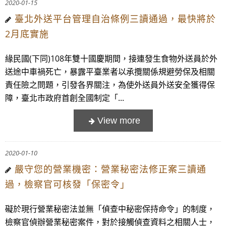
2020-01-15
​臺北外送平台管理自治條例三讀通過，最快將於
2月底實施
緣民國(下同)108年雙十國慶期間，接連發生食物外送員於外
送途中車禍死亡，暴露平臺業者以承攬關係規避勞保及相關
責任險之問題，引發各界關注，為使外送員外送安全獲得保
障，臺北市政府首創全國制定「...
2020-01-10
​嚴守您的營業機密：營業秘密法修正案三讀通
過，檢察官可核發「保密令」
礙於現行營業秘密法並無「偵查中秘密保持命令」的制度，
檢察官偵辦營業秘密案件，對於接觸偵查資料之相關人士，