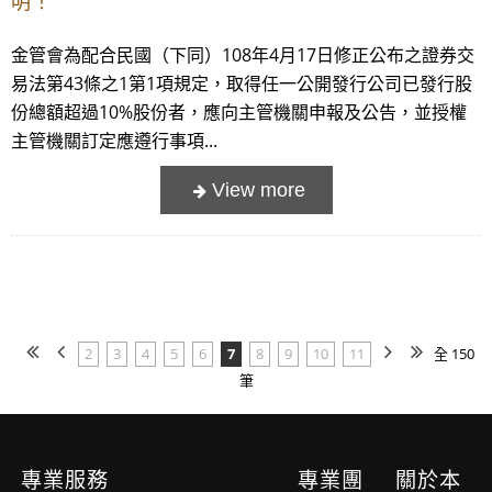
明！
金管會為配合民國（下同）108年4月17日修正公布之證券交
易法第43條之1第1項規定，取得任一公開發行公司已發行股
份總額超過10%股份者，應向主管機關申報及公告，並授權
主管機關訂定應遵行事項...
2
3
4
5
6
7
8
9
10
11
全 150
筆
專業服務
專業團
關於本