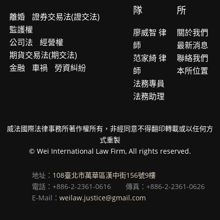
隊
所
離婚
證券交易法(證交法)
監護權
廖威智 律
關於我們
公司法
經營權
師
最新消息
期貨交易法(期交法)
范家綺 律
聯絡我們
金融
車禍
勞資糾紛
師
本所位置
法務專員
法務助理
威法國際法律事務所著作權所有，非經同意不得翻印轉載或以任何方
式重製
© Wei International Law Firm, All rights reserved.
地址：
108臺北市萬華區漢中街156號9樓
電話：+886-2-2361-0616
傳真：+886-2-2361-0626
E-Mail：
weilaw.justice@gmail.com