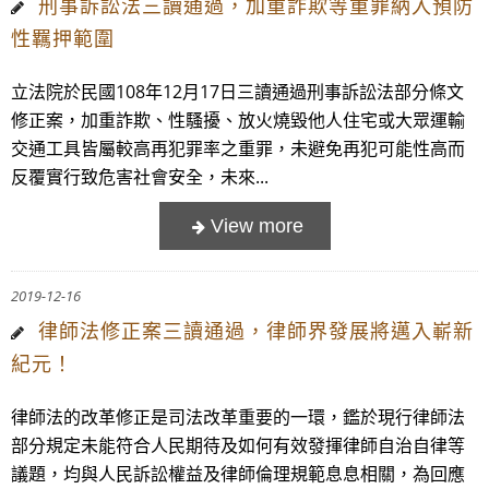
刑事訴訟法三讀通過，加重詐欺等重罪納入預防
性羈押範圍
立法院於民國108年12月17日三讀通過刑事訴訟法部分條文
修正案，加重詐欺、性騷擾、放火燒毀他人住宅或大眾運輸
交通工具皆屬較高再犯罪率之重罪，未避免再犯可能性高而
反覆實行致危害社會安全，未來...
2019-12-16
律師法修正案三讀通過，律師界發展將邁入嶄新
紀元！
律師法的改革修正是司法改革重要的一環，鑑於現行律師法
部分規定未能符合人民期待及如何有效發揮律師自治自律等
議題，均與人民訴訟權益及律師倫理規範息息相關，為回應