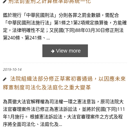
​刑法罰金刑之計算標準即將統一化
鑑於現行「中華民國刑法」分則各罪之罰金數額，需配合
「中華民國刑法施行法」第1條之1第2項規定換算後，方能確
定，法律明確性不足；又民國(下同)88年03月30日修正刑法
第240條、第241條、...
2019-10-14
法院組織法部分修正草案初審通過，以因應未來
釋憲制度司法化及法庭化之重大變革
為貫徹大法官解釋權為司法權一環之憲法意旨，原司法院大
法官審理案件法已修正為憲法訴訟法，並將於民國(下同)111
年1月施行。 根據憲法訴訟法，大法官審理案件之方式及程
序將全面司法化、法庭化及...