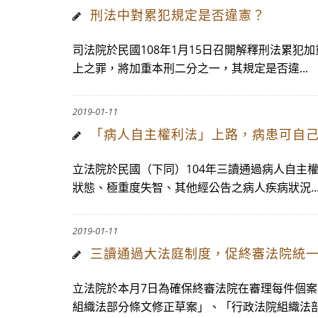
刑法中對累犯規定是否違憲？
司法院於民國108年1月15日召開解釋刑法累
上之罪，將加重本刑二分之一，其規定是否違...
2019-01-11
「病人自主權利法」上路，病患可自
立法院於民國（下同）104年三讀通過病人自主
狀態、極重度失智、其他經公告之病人疾病狀況..
2019-01-11
三讀通過大法庭制度，促終審法院統
立法院於本月7日為確保終審法院在審理每件個
組織法部分條文修正草案」、「行政法院組織法部分