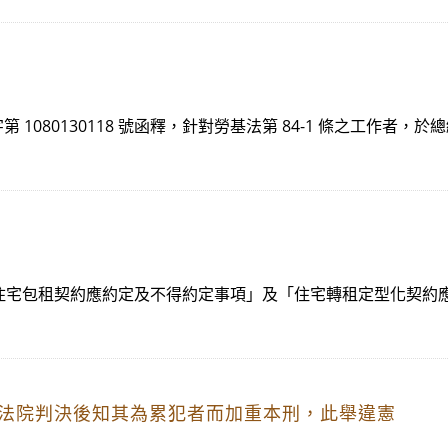
動條 2字第 1080130118 號函釋，針對勞基法第 84-1 條之
公告「住宅包租契約應約定及不得約定事項」及「住宅轉租定型化契
經法院判決後知其為累犯者而加重本刑，此舉違憲