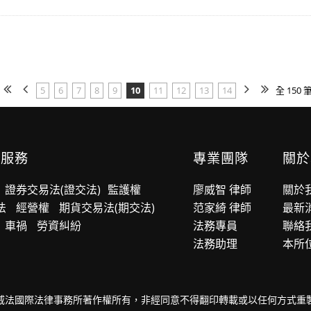
5
6
7
8
9
10
11
12
13
14
全 150 
業服務
專業團隊
關於
證券交易法(證交法)
監護權
廖威智 律師
關於
法
經營權
期貨交易法(期交法)
范家綺 律師
最新
車禍
勞資糾紛
法務專員
聯絡
法務助理
本所
威法國際法律事務所著作權所有，非經同意不得翻印轉載或以任何方式重