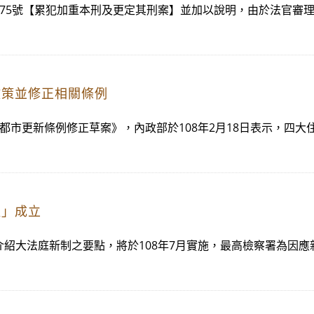
解釋775號【累犯加重本刑及更定其刑案】並加以說明，由於法官
政策並修正相關條例
通過《都市更新條例修正草案》，內政部於108年2月18日表示，
組」成立
稿，介紹大法庭新制之要點，將於108年7月實施，最高檢察署為因