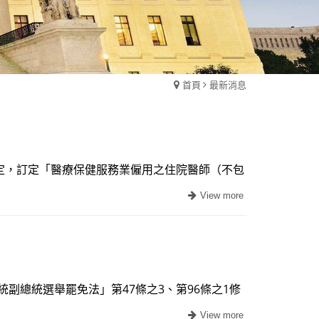
首頁
最新消息
3 項規定，訂定「醫療保健服務業僱用之住院醫師（不包
統副總統選舉罷免法」第47條之3、第96條之1修