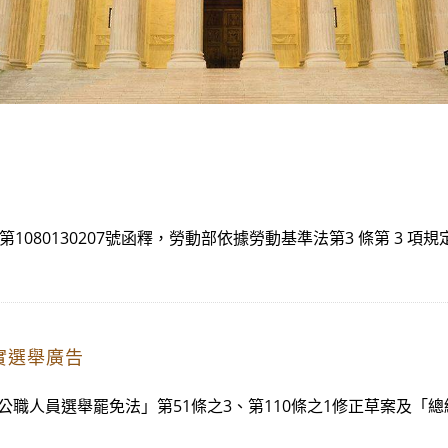
字第1080130207號函釋，勞動部依據勞動基準法第3 條第 
實選舉廣告
「公職人員選舉罷免法」第51條之3、第110條之1修正草案及「總