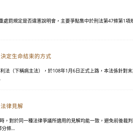
犯加重處罰規定是否違憲說明會，主要爭點集中於刑法第47條第1
己決定生命結束的方式
權利法（下稱病主法），於108年1月6日正式上路，本法係針對
.
一法律見解
案時，對於同一種法律爭議所適用的見解均能一致，避免前後裁
條...