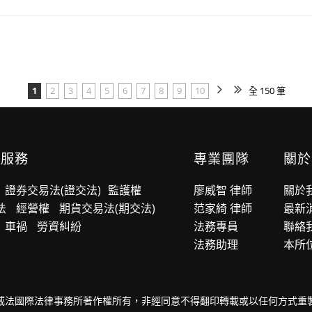
1
2
3
4
5
6
7
8
9
10
全 150 筆
業服務
專業團隊
關於
證券交易法(證交法)
監護權
廖威智 律師
關於
法
經營權
期貨交易法(期交法)
范家綺 律師
最新
車禍
勞資糾紛
法務專員
聯絡
法務助理
本所
威法國際法律事務所著作權所有，非經同意不得翻印轉載或以任何方式重