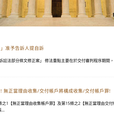
序」准予告訴人提自訴
刑事訴訟法部分條文修正案」 修法重點主要在於交付審判程序期
 無正當理由收集/交付帳戶將構成收集/交付帳戶罪!
條之1【無正當理由收集帳戶罪】及第15條之2【無正當理由交
..