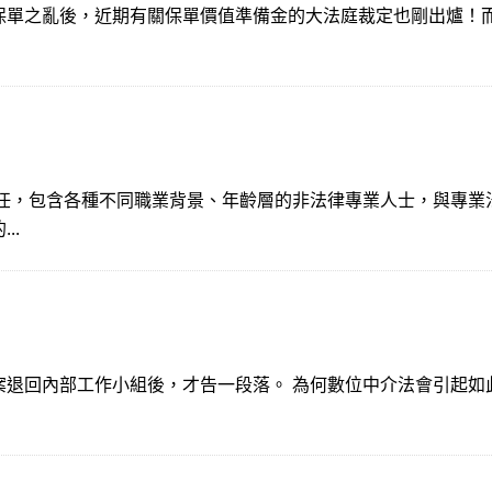
單之亂後，近期有關保單價值準備金的大法庭裁定也剛出爐！而
！
選任，包含各種不同職業背景、年齡層的非法律專業人士，與專業
..
案退回內部工作小組後，才告一段落。 為何數位中介法會引起如