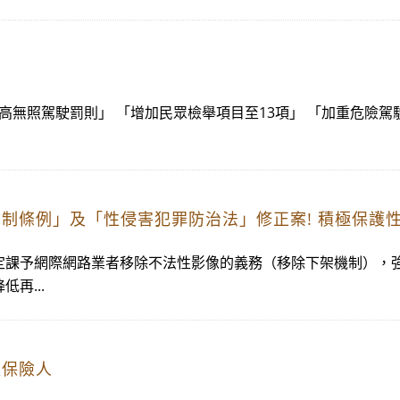
高無照駕駛罰則」 「增加民眾檢舉項目至13項」 「加重危險駕
制條例」及「性侵害犯罪防治法」修正案! 積極保護
定課予網際網路業者移除不法性影像的義務（移除下架機制），
再...
被保險人