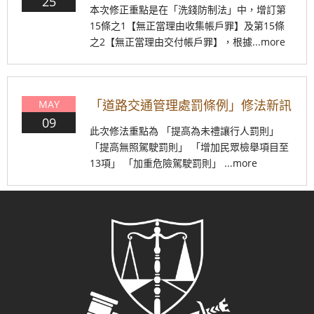
25
本次修正重點是在「洗錢防制法」中，增訂第
15條之1【無正當理由收集帳戶罪】及第15條
之2【無正當理由交付帳戶罪】，根據...more
​「道路交通管理處罰條例」修法新訊
MAY
09
此次修法重點為 「提高為未禮讓行人罰則」
「提高無照駕駛罰則」 「增加民眾檢舉項目至
13項」 「加重危險駕駛罰則」 ...more