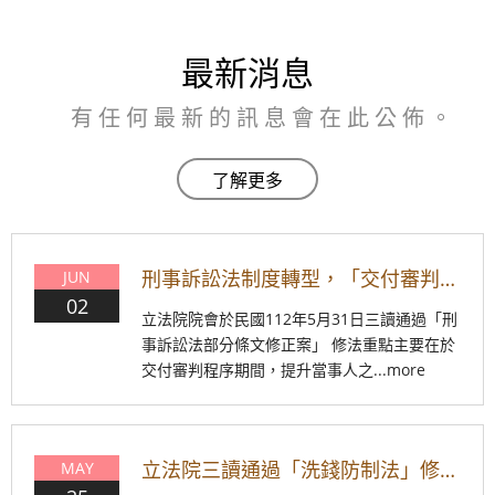
最新消息
有任何最新的訊息會在此公佈。
刑事訴訟法制度轉型，「交付審判程序」准予告訴人提自訴
JUN
02
立法院院會於民國112年5月31日三讀通過「刑
事訴訟法部分條文修正案」 修法重點主要在於
交付審判程序期間，提升當事人之...more
立法院三讀通過「洗錢防制法」修正案! 無正當理由收集/交付帳戶將構成收集/交付帳戶罪!
MAY