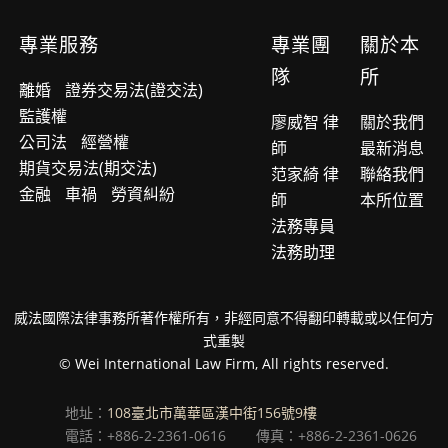
專業服務
專業團
關於本
隊
所
離婚
證券交易法(證交法)
監護權
廖威智 律
關於我們
公司法
經營權
師
最新消息
期貨交易法(期交法)
范家綺 律
聯絡我們
金融
車禍
勞資糾紛
師
本所位置
法務專員
法務助理
威法國際法律事務所著作權所有，非經同意不得翻印轉載或以任何方
式重製
© Wei International Law Firm, All rights reserved.
地址：
108臺北市萬華區漢中街156號9樓
電話：+886-2-2361-0616
傳真：+886-2-2361-0626