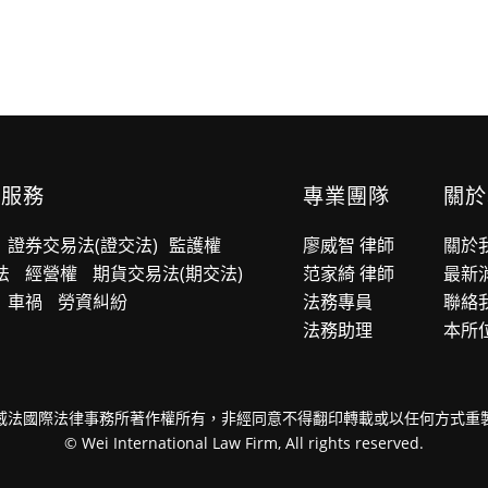
業服務
專業團隊
關於
證券交易法(證交法)
監護權
廖威智 律師
關於
法
經營權
期貨交易法(期交法)
范家綺 律師
最新
車禍
勞資糾紛
法務專員
聯絡
法務助理
本所
威法國際法律事務所著作權所有，非經同意不得翻印轉載或以任何方式重
© Wei International Law Firm, All rights reserved.