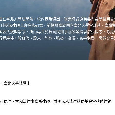
國立臺北大學法學系，校內表現傑出，畢業時受邀為斐陶斐學會榮譽
吳大學科技法律碩士班進修研究。前後服務於國立臺北大學會計系、臺
金融法規與爭議，所內專長於負責民刑事訴訟等紛爭解決程序，除處
行程序外，於背信、殺人、詐欺、強盜、貪瀆、妨害名譽、證券交易
、臺北大學法學士
行助理、太和法律事務所律師、財團法人法律扶助基金會扶助律師