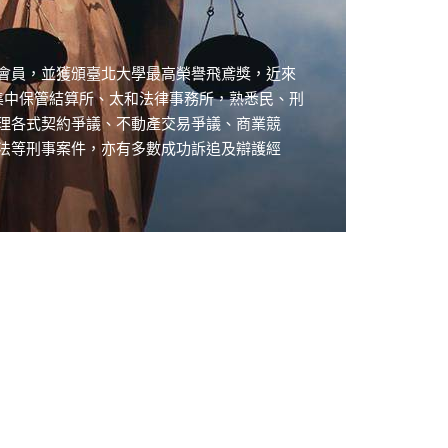
會員，並獲頒臺北大學最高榮譽飛鳶獎，近來
灣集中保管結算所、太和法律事務所，熟悉民、刑
理各式契約爭議、不動產交易爭議、商業競
法等刑事案件，亦有多數成功訴追及辯護經