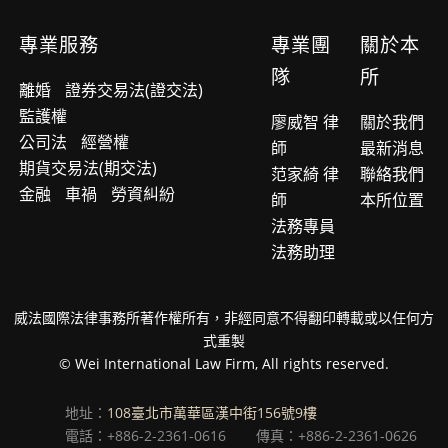
專業服務
專業團
關於本
隊
所
離婚
證券交易法(證交法)
監護權
廖威智 律
關於我們
公司法
經營權
師
最新消息
期貨交易法(期交法)
范家綺 律
聯絡我們
金融
車禍
勞資糾紛
師
本所位置
法務專員
法務助理
威法國際法律事務所著作權所有，非經同意不得翻印轉載或以任何方
式重製
© Wei International Law Firm, All rights reserved.
地址：
108臺北市萬華區漢中街156號9樓
電話：+886-2-2361-0616
傳真：+886-2-2361-0626