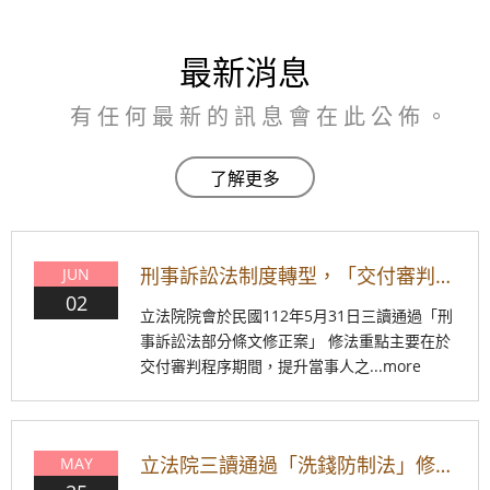
最新消息
有任何最新的訊息會在此公佈。
刑事訴訟法制度轉型，「交付審判程序」准予告訴人提自訴
JUN
02
立法院院會於民國112年5月31日三讀通過「刑
事訴訟法部分條文修正案」 修法重點主要在於
交付審判程序期間，提升當事人之...more
立法院三讀通過「洗錢防制法」修正案! 無正當理由收集/交付帳戶將構成收集/交付帳戶罪!
MAY