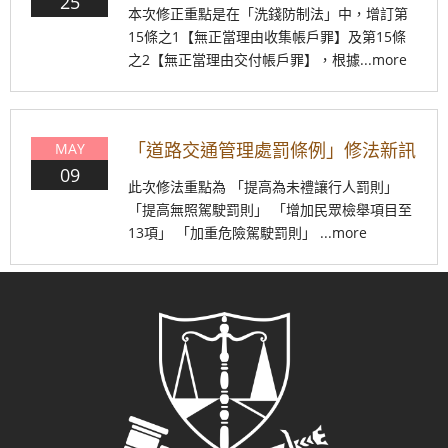
25
本次修正重點是在「洗錢防制法」中，增訂第
15條之1【無正當理由收集帳戶罪】及第15條
之2【無正當理由交付帳戶罪】，根據...more
​「道路交通管理處罰條例」修法新訊
MAY
09
此次修法重點為 「提高為未禮讓行人罰則」
「提高無照駕駛罰則」 「增加民眾檢舉項目至
13項」 「加重危險駕駛罰則」 ...more